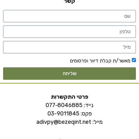
קשר
מאשר/ת קבלת דיוור ופרסומים
שליחה
פרטי התקשרות
נייד:
077-8046885
פקס: 03-9011845
מייל:
adivpy@bezeqint.net