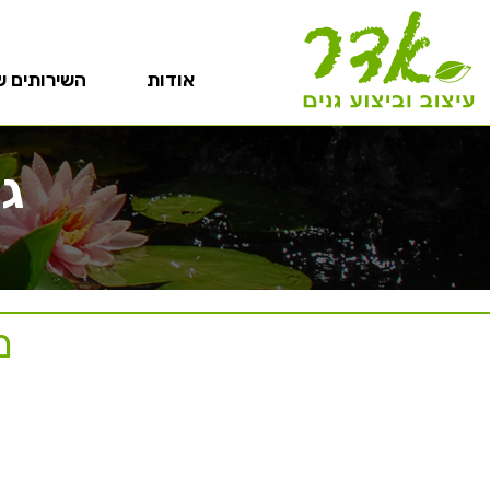
אודות
השירותים ש
גי
מ