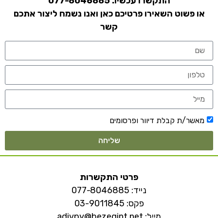
התקשרו עכשיו:
077-8046885
או פשוט השאירו פרטיכם כאן ואנו נשמח ליצור אתכם
קשר
מאשר/ת קבלת דיוור ופרסומים
שליחה
פרטי התקשרות
נייד:
077-8046885
פקס: 03-9011845
מייל:
adivpy@bezeqint.net