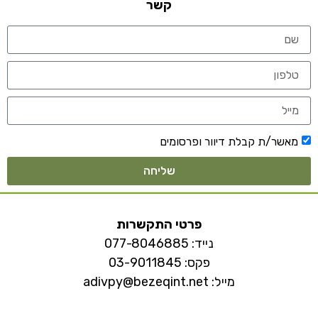
קשר
מאשר/ת קבלת דיוור ופרסומים
שליחה
פרטי התקשרות
נייד:
077-8046885
פקס: 03-9011845
מייל:
adivpy@bezeqint.net