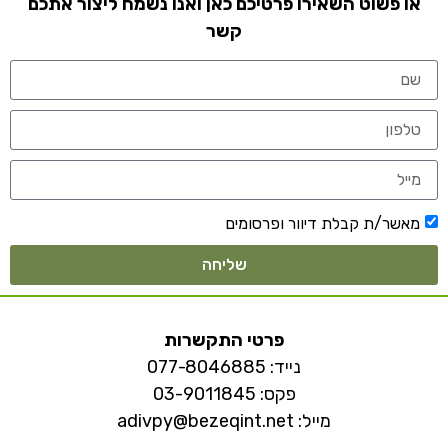
או פשוט השאירו פרטיכם כאן ואנו נשמח ליצור אתכם
קשר
מאשר/ת קבלת דיוור ופרסומים
שליחה
פרטי התקשרות
נייד:
077-8046885
פקס: 03-9011845
מייל:
adivpy@bezeqint.net