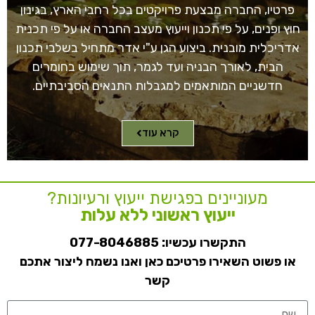
פרטיו, החברה מבצעת פרויקטים בכל רחבי הארץ, בגינון
חוץ ופנים, על פי תכנון וייעוץ מעצב החברה או על פי תכנית
אדריכלית מובנית. ביצוע הגן ע"י אדר מתחיל בשלבי תכנון
הבית, לאורך הבניה ועד לגמר, תוך שימוש בחומרים
חדשניים המותאמים למגבלות התנאים הסביבתיים.
קרא עוד
מעוניינים בפגישת ייעוץ ורעיונות?
ייעוץ ראשוני ללא עלות
התקשרו עכשיו:
077-8046885
או פשוט השאירו פרטיכם כאן ואנו נשמח ליצור אתכם
קשר