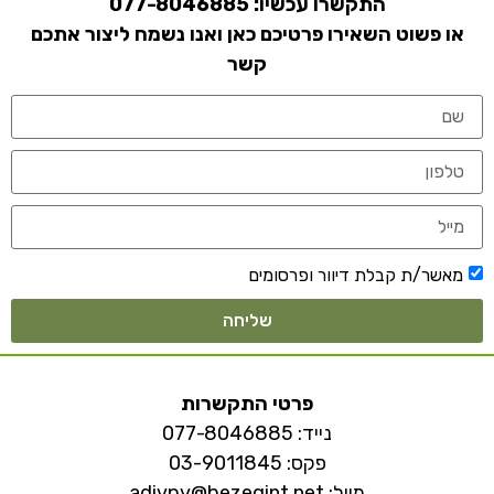
התקשרו עכשיו:
077-8046885
או פשוט השאירו פרטיכם כאן ואנו נשמח ליצור אתכם
קשר
מאשר/ת קבלת דיוור ופרסומים
שליחה
פרטי התקשרות
נייד:
077-8046885
פקס: 03-9011845
מייל:
adivpy@bezeqint.net